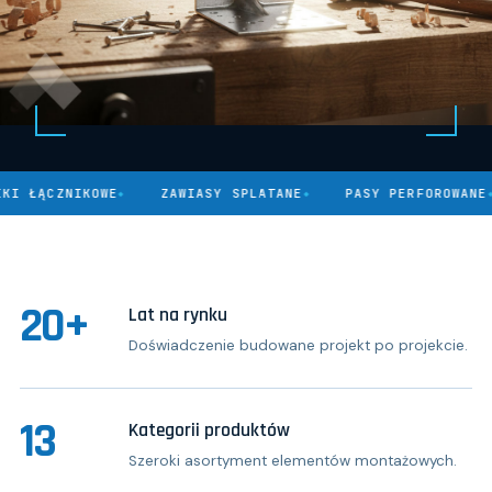
ĄCZNIKOWE
ZAWIASY SPLATANE
PASY PERFOROWANE
20+
Lat na rynku
Doświadczenie budowane projekt po projekcie.
13
Kategorii produktów
Szeroki asortyment elementów montażowych.