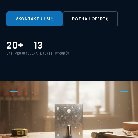
SKONTAKTUJ SIĘ
POZNAJ OFERTĘ
20+
13
LAT PRODUKCJI
KATEGORII WYROBÓW